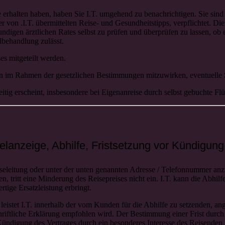
se erhalten haben, haben Sie I.T. umgehend zu benachrichtigen. Sie sin
er von .I.T. übermittelten Reise- und Gesundheitstipps, verpflichtet.
ndigen ärztlichen Rates selbst zu prüfen und überprüfen zu lassen, ob 
lbehandlung zulässt.
s mitgeteilt werden.
ngen im Rahmen der gesetzlichen Bestimmungen mitzuwirken, eventuelle
eitig erscheint, insbesondere bei Eigenanreise durch selbst gebuchte Fl
lanzeige, Abhilfe, Fristsetzung vor Kündigun
seleitung oder unter der unten genannten Adresse / Telefonnummer anz
n, tritt eine Minderung des Reisepreises nicht ein. I.T. kann die Abhil
rtige Ersatzleistung erbringt.
d leistet I.T. innerhalb der vom Kunden für die Abhilfe zu setzenden,
iftliche Erklärung empfohlen wird. Der Bestimmung einer Frist durch 
Kündigung des Vertrages durch ein besonderes Interesse des Reisenden g