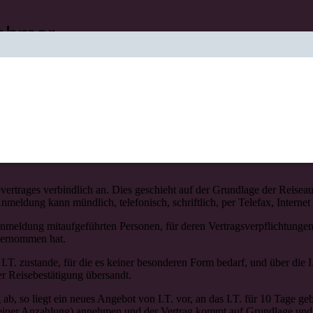
ehmer,
bedingungen aufmerksam durch.
 Reisevertrages zwischen uns, Inside Travel GmbH („.I.T“), und I
vertrages verbindlich an. Dies geschieht auf der Grundlage der Reisea
eldung kann mündlich, telefonisch, schriftlich, per Telefax, Internet 
nmeldung mitaufgeführten Personen, für deren Vertragsverpflichtungen 
übernommen hat.
. zustande, für die es keiner besonderen Form bedarf, und über die I.
er Reisebestätigung übersandt.
ab, so liegt ein neues Angebot von I.T. vor, an das I.T. für 10 Tage g
g einer Anzahlung) annehmen und der Vertrag kommt auf Grundlage und 