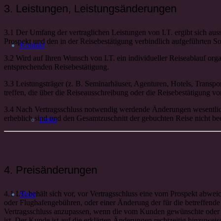
3. Leistungen, Leistungsänderungen
3.1 Der Umfang der vertraglichen Leistungen von I.T. ergibt sich aus
Prospekt und den in der Reisebestätigung verbindlich aufgeführten 
Kontakt
3.2 Wird auf Ihren Wunsch von I.T. ein individueller Reiseablauf orga
entsprechenden Reisebestätigung.
3.3 Leistungsträger (z. B. Seminarhäuser, Agenturen, Hotels, Transp
treffen, die über die Reiseausschreibung oder die Reisebestätigung v
3.4 Nach Vertragsschluss notwendig werdende Änderungen wesentlicher
erheblich sind und den Gesamtzuschnitt der gebuchten Reise nicht bee
Links
4. Preisänderungen
4.1 I.T. behält sich vor, vor Vertragsschluss eine vom Prospekt ab
Shop
oder Flughafengebühren, oder einer Änderung der für die betreffende 
Vertragsschluss anzupassen, wenn die vom Kunden gewünschte oder im
ist. Der Kunde ist auf die erklärten Änderungen rechtzeitig hinzuweis