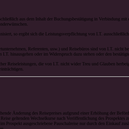
schließlich aus dem Inhalt der Buchungsbestätigung in Verbindung mit 
Sonderwünschen.
nisiert, so ergibt sich die Leistungsverpflichtung von I.T. ausschließ
ortunternehmen, Referenten, usw.) und Reisebüros sind von I.T. nicht 
on I.T. hinausgehen oder im Widerspruch dazu stehen oder den bestätigt
 Reiseleistungen, die von I.T. nicht wider Treu und Glauben herbeige
inträchtigen.
weichende Änderung des Reisepreises aufgrund einer Erhöhung der Befö
Reise geltenden Wechselkurse nach Veröffentlichung des Prospektes zu 
 Prospekt ausgeschriebene Pauschalreise nur durch den Einkauf zusät
en.