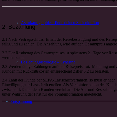
Astrokartographie – finde deinen Seelenkraftort
2. Bezahlung
2.1 Nach Vertragsschluss, Erhalt der Reisebestätigung und des Reise
fällig und zu zahlen. Die Anzahlung wird auf den Gesamtpreis angere
2.2 Der Restbetrag des Gesamtpreises ist spätestens 21 Tage vor Reise
werden kann.
Beziehungsastrologie – Synastrie
2.3 Werden fällige Zahlungen auf den Reisepreis trotz Mahnung und ang
Kunden mit Rücktrittskosten entsprechend Ziffer 5.2 zu belasten.
2.4 Zahlt der Kunde per SEPA-Lastschriftverfahren, so muss er nach
Einwilligung zur Lastschrift erteilen. Als Vorabinformation des Kund
zwischen I.T. und dem Kunden vereinbart. Die An- und Restzahlunge
unter Wahrung der Frist für die Vorabinformation abgebucht.
Entspannung