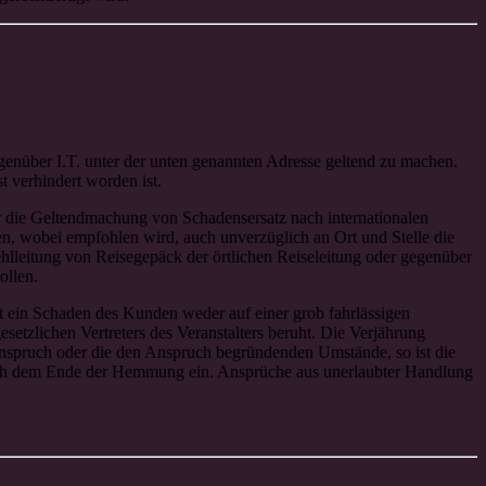
genüber I.T. unter der unten genannten Adresse geltend zu machen.
 verhindert worden ist.
die Geltendmachung von Schadensersatz nach internationalen
 wobei empfohlen wird, auch unverzüglich an Ort und Stelle die
ehlleitung von Reisegepäck der örtlichen Reiseleitung oder gegenüber
ollen.
 ein Schaden des Kunden weder auf einer grob fahrlässigen
gesetzlichen Vertreters des Veranstalters beruht. Die Verjährung
spruch oder die den Anspruch begründenden Umstände, so ist die
 nach dem Ende der Hemmung ein. Ansprüche aus unerlaubter Handlung