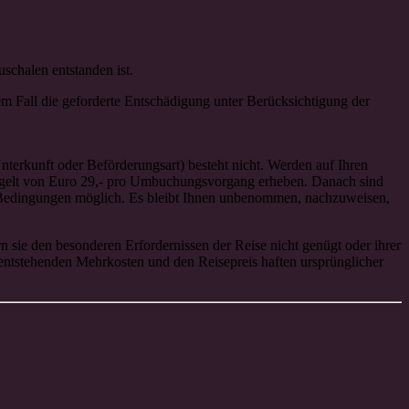
uschalen entstanden ist.
sem Fall die geforderte Entschädigung unter Berücksichtigung der
nterkunft oder Beförderungsart) besteht nicht. Werden auf Ihren
gelt von Euro 29,- pro Umbuchungsvorgang erheben. Danach sind
n Bedingungen möglich. Es bleibt Ihnen unbenommen, nachzuweisen,
rn sie den besonderen Erfordernissen der Reise nicht genügt oder ihrer
entstehenden Mehrkosten und den Reisepreis haften ursprünglicher