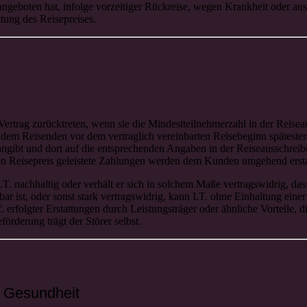
geboten hat, infolge vorzeitiger Rückreise, wegen Krankheit oder aus 
ttung des Reisepreises.
ertrag zurücktreten, wenn sie die Mindestteilnehmerzahl in der Reisea
 dem Reisenden vor dem vertraglich vereinbarten Reisebeginn spätesten
angibt und dort auf die entsprechenden Angaben in der Reiseausschreibu
n Reisepreis geleistete Zahlungen werden dem Kunden umgehend ersta
. nachhaltig oder verhält er sich in solchem Maße vertragswidrig, dass
ist, oder sonst stark vertragswidrig, kann I.T. ohne Einhaltung einer
erfolgter Erstattungen durch Leistungsträger oder ähnliche Vorteile, 
rderung trägt der Störer selbst.
d Gesundheit