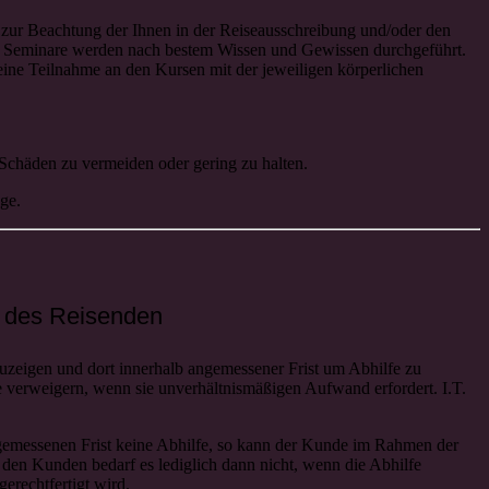
d zur Beachtung der Ihnen in der Reiseausschreibung und/oder den
 Die Seminare werden nach bestem Wissen und Gewissen durchgeführt.
eine Teilnahme an den Kursen mit der jeweiligen körperlichen
 Schäden zu vermeiden oder gering zu halten.
üge.
g des Reisenden
uzeigen und dort innerhalb angemessener Frist um Abhilfe zu
fe verweigern, wenn sie unverhältnismäßigen Aufwand erfordert. I.T.
 angemessenen Frist keine Abhilfe, so kann der Kunde im Rahmen der
den Kunden bedarf es lediglich dann nicht, wenn die Abhilfe
erechtfertigt wird.