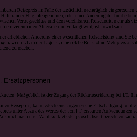
reinbarten Reisepreis im Falle der tatsächlich nachträglich eingetreten
 Hafen- oder Flughafengebühren, oder einer Änderung der für die bet
ischen Vertragsschluss und dem vereinbarten Reiseantritt mehr als vier
or dem vereinbarten Abreisetermin verlangt wird, ist unwirksam.
ner erheblichen Änderung einer wesentlichen Reiseleistung sind Sie ber
ngen, wenn I.T. in der Lage ist, eine solche Reise ohne Mehrpreis aus
eltend zu machen.
, Ersatzpersonen
treten. Maßgeblich ist der Zugang der Rücktrittserklärung bei I.T. Ihne
nbarten Reisepreis, kann jedoch eine angemessene Entschädigung für d
epreis unter Abzug des Wertes der von I.T. ersparten Aufwendungen s
 Anspruch nach ihrer Wahl konkret oder pauschalisiert berechnen kann. 