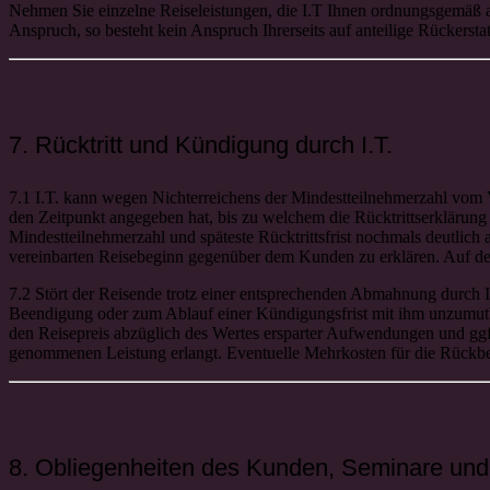
Nehmen Sie einzelne Reiseleistungen, die I.T Ihnen ordnungsgemäß an
Anspruch, so besteht kein Anspruch Ihrerseits auf anteilige Rückersta
7. Rücktritt und Kündigung durch I.T.
7.1 I.T. kann wegen Nichterreichens der Mindestteilnehmerzahl vom V
den Zeitpunkt angegeben hat, bis zu welchem die Rücktrittserklärung
Mindestteilnehmerzahl und späteste Rücktrittsfrist nochmals deutlich 
vereinbarten Reisebeginn gegenüber dem Kunden zu erklären. Auf de
7.2 Stört der Reisende trotz einer entsprechenden Abmahnung durch I.T
Beendigung oder zum Ablauf einer Kündigungsfrist mit ihm unzumutbar 
den Reisepreis abzüglich des Wertes ersparter Aufwendungen und ggf. 
genommenen Leistung erlangt. Eventuelle Mehrkosten für die Rückbefö
8. Obliegenheiten des Kunden, Seminare un