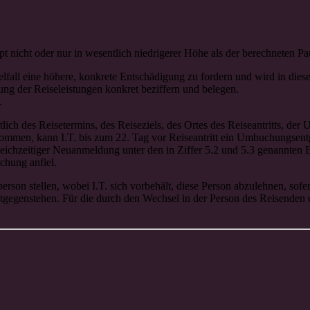
pt nicht oder nur in wesentlich niedrigerer Höhe als der berechneten Pa
zelfall eine höhere, konkrete Entschädigung zu fordern und wird in die
g der Reiseleistungen konkret beziffern und belegen.
.
h des Reisetermins, des Reiseziels, des Ortes des Reiseantritts, der U
en, kann I.T. bis zum 22. Tag vor Reiseantritt ein Umbuchungsent
leichzeitiger Neuanmeldung unter den in Ziffer 5.2 und 5.3 genannte
chung anfiel.
erson stellen, wobei I.T. sich vorbehält, diese Person abzulehnen, sofe
tgegenstehen. Für die durch den Wechsel in der Person des Reisenden 