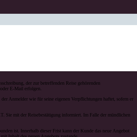
hnen als Kunden.
usschreibung, der zur betreffenden Reise gehörenden
oder E-Mail erfolgen.
der Anmelder wie für seine eigenen Verpflichtungen haftet, sofern er
T. Sie mit der Reisebestätigung informiert. Im Falle der mündlichen
ebunden ist. Innerhalb dieser Frist kann der Kunde das neue Angebot
mit Inhalt des neuen Angebots zustande.