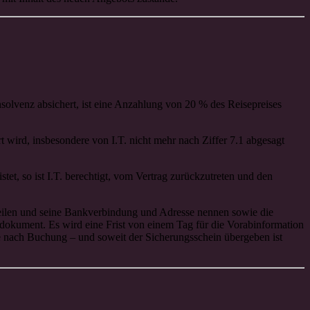
solvenz absichert, ist eine Anzahlung von 20 % des Reisepreises
t wird, insbesondere von I.T. nicht mehr nach Ziffer 7.1 abgesagt
tet, so ist I.T. berechtigt, vom Vertrag zurückzutreten und den
teilen und seine Bankverbindung und Adresse nennen sowie die
gsdokument. Es wird eine Frist von einem Tag für die Vorabinformation
e nach Buchung – und soweit der Sicherungsschein übergeben ist