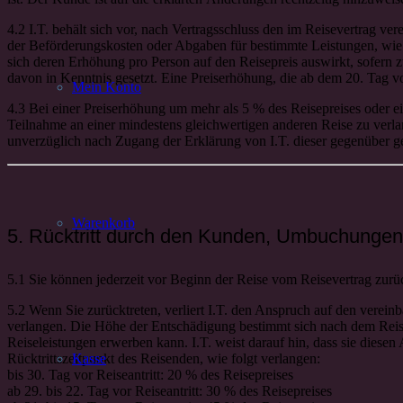
4.2 I.T. behält sich vor, nach Vertragsschluss den im Reisevertrag ve
der Beförderungskosten oder Abgaben für bestimmte Leistungen, wie
sich deren Erhöhung pro Person auf den Reisepreis auswirkt, sofern zw
davon in Kenntnis gesetzt. Eine Preiserhöhung, die ab dem 20. Tag v
Mein Konto
4.3 Bei einer Preiserhöhung um mehr als 5 % des Reisepreises oder ei
Teilnahme an einer mindestens gleichwertigen anderen Reise zu verla
unverzüglich nach Zugang der Erklärung von I.T. dieser gegenüber g
Warenkorb
5. Rücktritt durch den Kunden, Umbuchungen
5.1 Sie können jederzeit vor Beginn der Reise vom Reisevertrag zurück
5.2 Wenn Sie zurücktreten, verliert I.T. den Anspruch auf den verei
verlangen. Die Höhe der Entschädigung bestimmt sich nach dem Reis
Reiseleistungen erwerben kann. I.T. weist darauf hin, dass sie diesen
Rücktrittszeitpunkt des Reisenden, wie folgt verlangen:
Kasse
bis 30. Tag vor Reiseantritt: 20 % des Reisepreises
ab 29. bis 22. Tag vor Reiseantritt: 30 % des Reisepreises