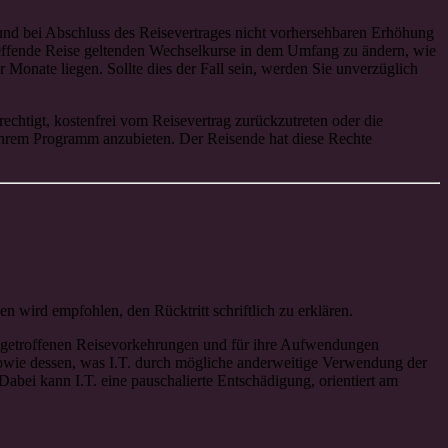
en und bei Abschluss des Reisevertrages nicht vorhersehbaren Erhöhung
reffende Reise geltenden Wechselkurse in dem Umfang zu ändern, wie
 Monate liegen. Sollte dies der Fall sein, werden Sie unverzüglich
echtigt, kostenfrei vom Reisevertrag zurückzutreten oder die
 ihrem Programm anzubieten. Der Reisende hat diese Rechte
n wird empfohlen, den Rücktritt schriftlich zu erklären.
ie getroffenen Reisevorkehrungen und für ihre Aufwendungen
owie dessen, was I.T. durch mögliche anderweitige Verwendung der
Dabei kann I.T. eine pauschalierte Entschädigung, orientiert am