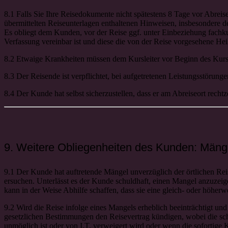
8.1 Falls Sie Ihre Reisedokumente nicht spätestens 8 Tage vor Abrei
übermittelten Reiseunterlagen enthaltenen Hinweisen, insbesondere d
Es obliegt dem Kunden, vor der Reise ggf. unter Einbeziehung fachku
Verfassung vereinbar ist und diese die von der Reise vorgesehene Hei
8.2 Etwaige Krankheiten müssen dem Kursleiter vor Beginn des Kurse
8.3 Der Reisende ist verpflichtet, bei aufgetretenen Leistungsstöru
8.4 Der Kunde hat selbst sicherzustellen, dass er am Abreiseort rechtz
9. Weitere Obliegenheiten des Kunden: Mänge
9.1 Der Kunde hat auftretende Mängel unverzüglich der örtlichen Rei
ersuchen. Unterlässt es der Kunde schuldhaft, einen Mangel anzuzeige
kann in der Weise Abhilfe schaffen, dass sie eine gleich- oder höherwe
9.2 Wird die Reise infolge eines Mangels erheblich beeinträchtigt un
gesetzlichen Bestimmungen den Reisevertrag kündigen, wobei die schr
unmöglich ist oder von I.T. verweigert wird oder wenn die sofortige 