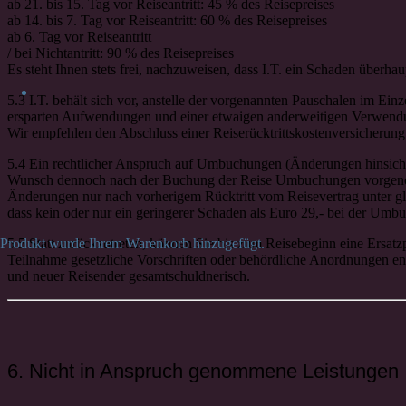
ab 21. bis 15. Tag vor Reiseantritt: 45 % des Reisepreises
ab 14. bis 7. Tag vor Reiseantritt: 60 % des Reisepreises
ab 6. Tag vor Reiseantritt
/ bei Nichtantritt: 90 % des Reisepreises
Es steht Ihnen stets frei, nachzuweisen, dass I.T. ein Schaden überhau
5.3 I.T. behält sich vor, anstelle der vorgenannten Pauschalen im Ein
ersparten Aufwendungen und einer etwaigen anderweitigen Verwendun
Wir empfehlen den Abschluss einer Reiserücktrittskostenversicherung
5.4 Ein rechtlicher Anspruch auf Umbuchungen (Änderungen hinsichtlic
Wunsch dennoch nach der Buchung der Reise Umbuchungen vorgenomm
Änderungen nur nach vorherigem Rücktritt vom Reisevertrag unter g
dass kein oder nur ein geringerer Schaden als Euro 29,- bei der Umbu
5.5 Statt zurückzutreten, können Sie bis zum Reisebeginn eine Ersatzp
Produkt
wurde Ihrem Warenkorb hinzugefügt.
Teilnahme gesetzliche Vorschriften oder behördliche Anordnungen en
und neuer Reisender gesamtschuldnerisch.
6. Nicht in Anspruch genommene Leistungen