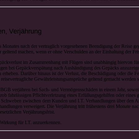
en, Verjährung
es Monates nach der vertraglich vorgesehenen Beendigung der Reise ge
geltend machen, wenn er ohne Verschulden an der Einhaltung der Frist
äckverlust im Zusammenhang mit Flügen sind unabhängig hiervon für 
en bei Gepäckverspätung nach Aushändigung des Gepäcks anzuzeigen,
u erheben. Darüber hinaus ist der Verlust, die Beschädigung oder die F
n reisevertragliche Gewährleistungsansprüche geltend gemacht werden s
 BGB verjähren bei Sach- und Vermögensschäden in einem Jahr, soweit
grob fahrlässigen Pflichtverletzung eines Erfüllungsgehilfen oder eines 
te. Schweben zwischen dem Kunden und I.T. Verhandlungen über den An
rhandlungen verweigert. Die Verjährung tritt frühestens drei Monate
setzlichen Verjährungsfrist.
t Wirkung für I.T. anzuerkennen.