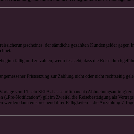
preissicherungsscheines, der sämtliche gezahlten Kundengelder gegen In
chnet.
beginn fällig und zu zahlen, wenn feststeht, dass die Reise durchgeführ
emessener Fristsetzung zur Zahlung nicht oder nicht rechtzeitig geleis
 Vorlage von I.T. ein SEPA-Lastschriftmandat (Abbuchungsauftrag) er
en („Pre-Notification“) gilt im Zweifel die Reisebestätigung als Vertra
n werden dann entsprechend ihrer Fälligkeiten – die Anzahlung 7 Tag