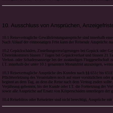
10. Ausschluss von Ansprüchen, Anzeigefrist
10.1 Reisevertragliche Gewährleistungsansprüche sind innerhalb ein
Nach Ablauf der einmonatigen Frist kann der Reisende Ansprüche nur 
10.2 Gepäckschäden, Zustellungsverzögerungen bei Gepäck oder Gep
Übereinkommen binnen 7 Tagen bei Gepäckverlust und binnen 21 Tag
Verlust- oder Schadensanzeige bei der zuständigen Fluggesellschaft z
I.T. innerhalb der unter 10.1 genannten Monatsfrist anzuzeigen, wen
10.3 Reisevertragliche Ansprüche des Kunden nach §§ 651c bis 651f
Pflichtverletzung des Veranstalters noch auf einer vorsätzlichen oder 
beginnt an dem Tag, an dem die Reise nach dem Vertrag enden soll
Verjährung gehemmt, bis der Kunde oder I.T. die Fortsetzung der Ve
sowie alle Ansprüche auf Ersatz von Körperschäden unterliegen der ge
10.4 Reisebüros oder Reiseleiter sind nicht berechtigt, Ansprüche mi