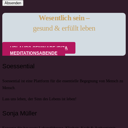
Absenden
Wesentlich sein –
gesund & erfüllt leben
URLAUBS-SEMINARE IBIZA
MEDITATIONSABENDE
Soessential
Soessential ist eine Plattform für die essentielle Begegnung von Mensch zu
Mensch.
Lass uns leben, der Sinn des Lebens ist leben!
Sonja Müller
Expertin für bewusste Lebensführung, Klarheit, Kraft & Authentizität