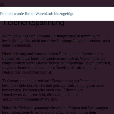
Tiefenentspannung
Burn out war gestern, Burn on ist heute
Produkt
wurde Ihrem Warenkorb hinzugefügt.
Tiefenentspannung
Wenn der Alltag von Zeit-und Leistungsdruck bestimmt wird
beeinträchtigt dies nicht nur deine Leistungsfähigkeit, sondern auch
deine Gesundheit.
Überforderung und Burnout halten Einzug in alle Bereiche des
Lebens, nicht nur beruflich sondern auch privat. Waren noch vor
einigen Jahren vorzugsweise höhere Management-Etagen betroffen,
so gibt es heute kaum noch einen Bereich, der nicht auch von
Dauerstress gekennzeichnet ist.
Tiefenentspannung bezeichnet Entspannungsverfahren, die
besonders tiefe körperliche und geistige Entspannungszustände
hervorrufen. Dadurch wird auch eine Öffnung des
Unterbewusstseins erreicht, dieses kann dadurch
gezielt„umprogrammiert“ werden.
Nutze die Tiefenentspannung ebenso um Sorgen und Belastungen
loszulassen, neue Energie und Kraft zu tanken, um so dein