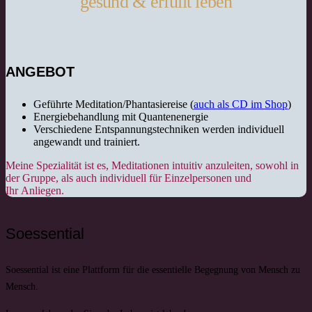
gesund & erfüllt leben
ANGEBOT
Geführte Meditation/Phantasiereise (
auch als CD im Shop
)
Energiebehandlung mit Quantenenergie
Verschiedene Entspannungstechniken werden individuell
angewandt und trainiert.
Meine Spezialität ist es, Meditationen intuitiv anzuleiten, sowohl in
der Gruppe, als auch individuell für Einzelpersonen und
Ihr Anliegen.
Soessential
Soessential ist eine Plattform für die essentielle Begegnung von Mensch zu
Mensch.