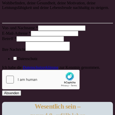
Wohlbefinden, deine Gesundheit, deine Motivation, deine
Leistungsfähigkeit und deine Lebensfreude nachhaltig zu steigern.
Vor- und Nachname
*
E-Mail-Adresse
*
Betreff
*
Ihre Nachricht
Datenschutz
Ich habe die
Datenschutzerklärung
zur Kenntnis genommen.
Absenden
Wesentlich sein –