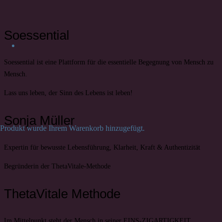
Soessential
Soessential ist eine Plattform für die essentielle Begegnung von Mensch zu
Mensch.
Lass uns leben, der Sinn des Lebens ist leben!
Sonja Müller
Produkt
wurde Ihrem Warenkorb hinzugefügt.
Expertin für bewusste Lebensführung, Klarheit, Kraft & Authentizität
Begründerin der ThetaVitale-Methode
ThetaVitale Methode
Im Mittelpunkt steht der Mensch in seiner EINS-ZIGARTIGKEIT.